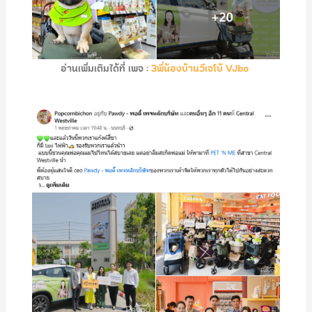
อ่านเพิ่มเติมได้ที่ เพจ :
3พี่น้องบ้านวีเจโบ้ VJbo