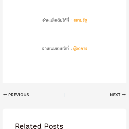
อ่านเพิ่มเติมได้ที่ :
สยามรัฐ
อ่านเพิ่มเติมได้ที่ :
ผู้จัดการ
PREVIOUS
NEXT
Related Posts