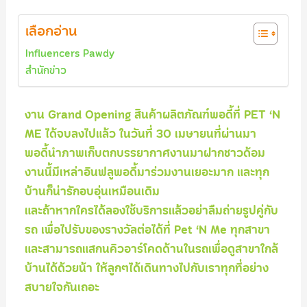
เลือกอ่าน
Influencers Pawdy
สำนักข่าว
งาน Grand Opening สินค้าผลิตภัณฑ์พอดี้ที่ PET ‘N
ME ได้จบลงไปแล้ว ในวันที่ 30 เมษายนที่ผ่านมา
พอดี้นำภาพเก็บตกบรรยากาศงานมาฝากชาวด้อม
งานนี้มีเหล่าอินฟลูพอดี้มาร่วมงานเยอะมาก และทุก
บ้านก็น่ารักอบอุ่นเหมือนเดิม
และถ้าหากใครได้ลองใช้บริการแล้วอย่าลืมถ่ายรูปคู่กับ
รถ เพื่อไปรับของรางวัลต่อได้ที่ Pet ‘N Me ทุกสาขา
และสามารถแสกนคิวอาร์โคดด้านในรถเพื่อดูสาขาใกล้
บ้านได้ด้วยน้า ให้ลูกๆได้เดินทางไปกับเราทุกที่อย่าง
สบายใจกันเถอะ