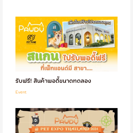
รับฟรี! สินค้าพอดี้ขนาดทดลอง
Event