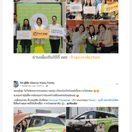
อ่านเพิ่มเติมได้ที่ เพจ :
Popcornbichon