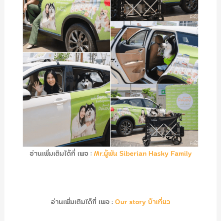
อ่านเพิ่มเติมได้ที่ เพจ :
Mr.ผู้พัน Siberian Hasky Family
อ่านเพิ่มเติมได้ที่ เพจ :
Our story บ้าเที่ยว