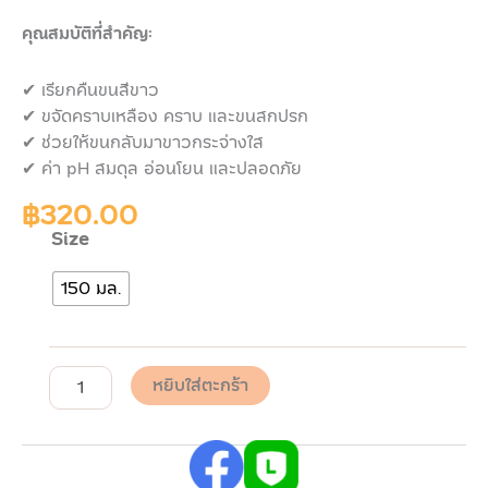
คุณสมบัติที่สำคัญ:
✔ เรียกคืนขนสีขาว
✔
ขจัดคราบเหลือง คราบ และขนสกปรก
✔
ช่วยให้ขนกลับมาขาวกระจ่างใส
✔
ค่า pH สมดุล อ่อนโยน และปลอดภัย
฿
320.00
Size
จำนวน
Pawdy
150 มล.
Spray
EXTRAORDINARY
WHITE
พอ
ดี้
หยิบใส่ตะกร้า
ส
เปรย์
อาบ
แห้ง
สูตร