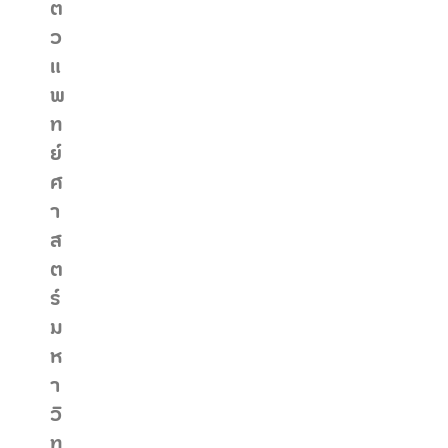
ต
ว
แ
พ
ท
ย์
ศ
า
ส
ต
ร์
ม
ห
า
วิ
ท