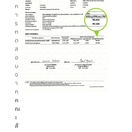
ก
า
ร
ท
ด
ส
อ
บ
จ
า
ก
ค
ณ
ะ
สั