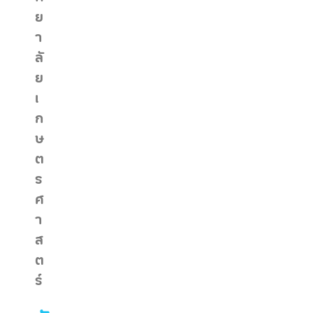
ย
า
ลั
ย
เ
ก
ษ
ต
ร
ศ
า
ส
ต
ร์