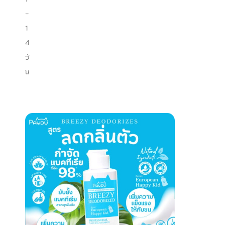
-
1
4
วั
น