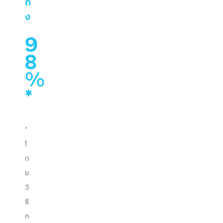
ถึ
ง
9
8
%
*
*
โ
ด
ย
วิ
ธี
ก