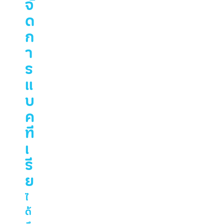
จั
ด
ก
า
ร
แ
บ
ค
ที
เ
รี
ย
ไ
ด้