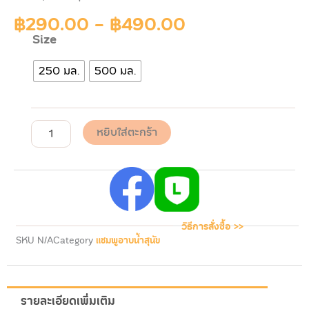
฿
290.00
-
฿
490.00
Size
จำนวน
Pawdy
250 มล.
500 มล.
Shampoo
BREEZY
DEODORIZES
พอ
ดี้
หยิบใส่ตะกร้า
แชมพู
สุนัข
สูตร
ลด
กลิ่น
ตัว(ลด
แบคทีเรีย)
วิธีการสั่งซื้อ >>
ชิ้น
SKU
N/A
Category
แชมพูอาบน้ำสุนัข
รายละเอียดเพิ่มเติม