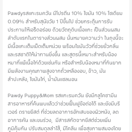
Pawdyรสแกะรมควัน มีโปรตีน 10% ไขมัน 10% โซเดียม
0.09% สำหรับสุนัขวัย 1 ปีขึ้นไป ช่วยกระตุ้นการรับ
ประทานให้เอร็ดอร่อย ด้วยวัตถุดิบเนื้อแกะ เป็นส่วนผสม
ลำดับแรกในตารางส่วนผสม นั่นหมายความว่า ในถุงนี้จะ
มีเนื้อแกะเต็มเม็ดเต็มหน่วย พร้อมไขมันวัวที่ช่วยยั่วกลิ่น
และรสชาติให้น่าทานยิ่งขึ้น และสูตรนี้เหมาะสำหรับน้อง
หมาที่แพ้เนื้อไก่ด้วยเช่นกัน หรือสำหรับน้องหมาที่กินยาก
มีพลังงานคุณภาพสูงจากถั่วเหลืองอบ, ข้าว, มัน
สำปะหลัง, ไขมันไก่, น้ำมันแซลมอน
Pawdy Puppy&Mom รสแกะรมควัน ยังมีกลูโคซามีน
สารอาหารที่ค้นพบแล้วว่าช่วยฟื้นฟูข้อต่อได้ และยังมีบรี
เวอร์ ดรายยีสต์ ที่ช่วยลดอาการอักเสบของผิวหนัง, ลด
อาการคัน และขนร่วง, มีสารสกัดจากยีสต์ช่วยเพิ่ม
ภูมิคุ้มกัน ปรับสมดุลลำไส้, มีโคลีน เพื่อสุขภาพสมองโดย