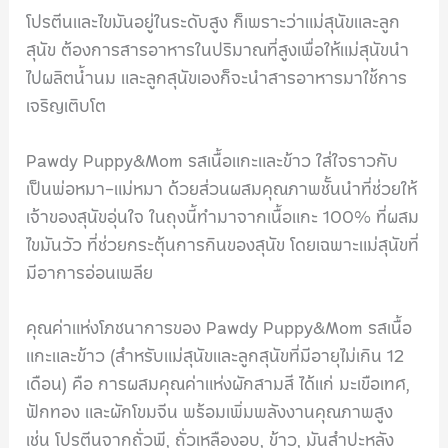
โปรตีนและไขมันอยู่ในระดับสูง ก็เพราะว่าแม่สุนัขและลูก
สุนัข ต้องการสารอาหารในปริมาณที่สูงเพื่อให้แม่สุนัขนำ
ไปผลิตน้ำนม และลูกสุนัขเองก็จะนำสารอาหารมาใช้การ
เจริญเติบโต
Pawdy Puppy&Mom รสเนื้อแกะและข้าว ใส่ใจราวกับ
เป็นพ่อหมา-แม่หมา ด้วยส่วนผสมคุณภาพชั้นนำที่ช่วยให้
เจ้าของสุนัขอุ่นใจ ในถุงนี้ทำมาจากเนื้อแกะ 100% ที่ผสม
ไขมันวัว ที่ช่วยกระตุ้นการกินของสุนัข โดยเฉพาะแม่สุนัขที่
มีอาการอ่อนเพลีย
คุณค่าแห่งโภชนาการของ Pawdy Puppy&Mom รสเนื้อ
แกะและข้าว (สำหรับแม่สุนัขและลูกสุนัขที่มีอายุไม่เกิน 12
เดือน) คือ การผสมคุณค่าแห่งผักสามสี ได้แก่ มะเขือเทศ,
ฟักทอง และผักโขมจีน พร้อมเพิ่มพลังงานคุณภาพสูง
เช่น โปรตีนจากถั่วพี, ถั่วเหลืองอบ, ข้าว, มันสำปะหลัง