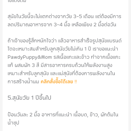
ไข่แดงต้ม
สุนัขในวัยนี้จะไม่แตกต่างจากวัย 3-5 เดือน แต่ต้องมีการ
ลดปริมาณอาหารจาก 3-4 มื้อ เหลือเพียง 2 มื้อต่อวัน
ถ้าเจ้าของรู้สึกหนักใจว่า แล้วอาหารสำเร็จรูปสุนัขแบรนด์
ใดจะเหมาะสมสำหรับลูกสุนัขวัยไม่เกิน 1 ปี เราขอแนะนำ
PawdyPuppy&Mom รสเนื้อแกะและข้าว ทำจากเนื้อแกะ
แท้ ผสมผัก 3 สี มีสารอาหารครบถ้วนให้พลังงานสูง
เหมาะสำหรับลูกสุนัข และแม่สุนัขที่ต้องการพลังงานใน
การสร้างน้ำนม
คลิกสั่งซื้อได้เลย
!!
5.สุนัขวัย 1 ปีขึ้นไป
ป้อนวันละ 2 มื้อ อาหารที่แนะนำ เนื้อบด, ข้าว, ผักต้มใน
น้ำซุป