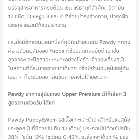
บรรจุสารอาหารครบถ้วน เช่น แร่ธาตุที่สำคัญ, วิตามิน
12 ชนิด, Omega 3 และ 6 ที่ช่วยบำรุงร่างกาย, บำรุงผิว
พรรณและขนให้สวยเงางาม
และยังมีอีกส่วนผสมหนึ่งที่ภูมิใจนำเสนอใน Pawdy ทุกถุง
คือ มีส่วนผสมของ Yucca ที่ช่วยลดกลิ่นขับถ่าย เช่น
อุจจาระและปัสสาวะ เหมาะอย่างยิ่งถ้า เจ้าของเลี้ยงสุนัข
ในสถานที่ที่ระบายอากาศได้ยาก หรือมีจำนวนสุนัขอยู่กัน
เยอะ ๆ ก็จะช่วยลดกลิ่นขับถ่ายลงไปได้เยอะมาก
Pawdy อาหารสุนัขเกรด Upper Premium มีให้เลือก 3
สูตรตามช่วงวัย ได้แก่
Pawdy Puppy&Mom รสเนื้อแกะและข้าว (สำหรับแม่สุนัข
และลูกสุนัขที่มีอายุไม่เกิน 12 เดือน) ประกอบไปด้วยโปรตีน
28% ไขมัน 12% โซเดียม 0.43% จะสังเกตได้ว่า % ของ