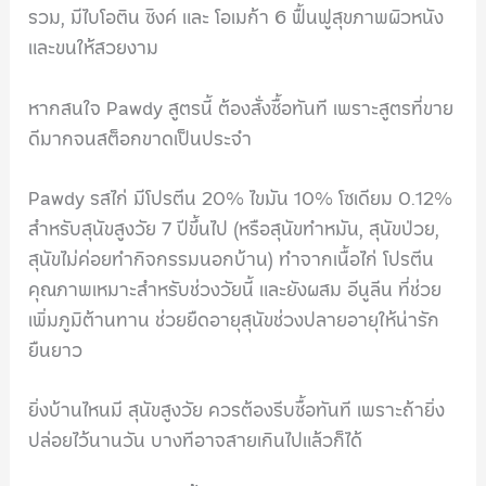
รวม, มีไบโอติน ซิงค์ และ โอเมก้า 6 ฟื้นฟูสุขภาพผิวหนัง
และขนให้สวยงาม
หากสนใจ Pawdy สูตรนี้ ต้องสั่งซื้อทันที เพราะสูตรที่ขาย
ดีมากจนสต็อกขาดเป็นประจำ
Pawdy รสไก่ มีโปรตีน 20% ไขมัน 10% โซเดียม 0.12%
สำหรับสุนัขสูงวัย 7 ปีขึ้นไป (หรือสุนัขทำหมัน, สุนัขป่วย,
สุนัขไม่ค่อยทำกิจกรรมนอกบ้าน) ทำจากเนื้อไก่ โปรตีน
คุณภาพเหมาะสำหรับช่วงวัยนี้ และยังผสม อีนูลีน ที่ช่วย
เพิ่มภูมิต้านทาน ช่วยยืดอายุสุนัขช่วงปลายอายุให้น่ารัก
ยืนยาว
ยิ่งบ้านไหนมี สุนัขสูงวัย ควรต้องรีบซื้อทันที เพราะถ้ายิ่ง
ปล่อยไว้นานวัน บางทีอาจสายเกินไปแล้วก็ได้