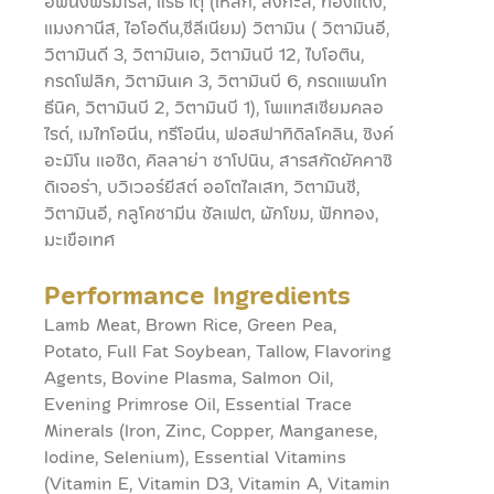
อีฟนิ่งพริมโรส, แร่ธาตุ (เหล็ก, สังกะสี, ทองแดง,
แมงกานีส, ไอโอดีน,ซีลีเนียม) วิตามิน ( วิตามินอี,
วิตามินดี 3, วิตามินเอ, วิตามินบี 12, ไบโอติน,
กรดโฟลิก, วิตามินเค 3, วิตามินบี 6, กรดแพนโท
ธีนิค, วิตามินบี 2, วิตามินบี 1), โพแทสเซียมคลอ
ไรด์, เมไทโอนีน, ทรีโอนีน, ฟอสฟาทิดิลโคลิน, ซิงค์
อะมิโน แอซิด, คิลลาย่า ซาโปนิน, สารสกัดยัคคาซิ
ดิเจอร่า, บวิเวอร์ยีสต์ ออโตไลเสท, วิตามินซี,
วิตามินอี, กลูโคซามีน ซัลเฟต, ผักโขม, ฟักทอง,
มะเขือเทศ
Performance Ingredients
Lamb Meat, Brown Rice, Green Pea,
Potato, Full Fat Soybean, Tallow, Flavoring
Agents, Bovine Plasma, Salmon Oil,
Evening Primrose Oil, Essential Trace
Minerals (Iron, Zinc, Copper, Manganese,
Iodine, Selenium), Essential Vitamins
(Vitamin E, Vitamin D3, Vitamin A, Vitamin