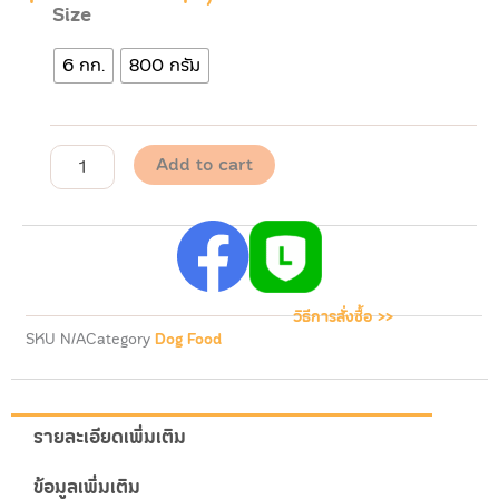
Size
Pawdy
Holistic
6 กก.
800 กรัม
พอ
ดี้
โฮ
ลิ
สติก
Add to cart
อาหาร
ลูก
สุนัข
เนื้อ
แกะ
และ
ข้าว
วิธีการสั่งซื้อ >>
กล้อง
SKU
N/A
Category
Dog Food
quantity
รายละเอียดเพิ่มเติม
ข้อมูลเพิ่มเติม