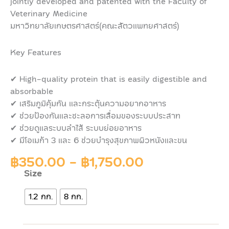
jointly developed and patented with the Faculty of
Veterinary Medicine
มหาวิทยาลัยเกษตรศาสตร์(คณะสัตวแพทยศาสตร์)
Key Features
✔ High-quality protein that is easily digestible and
absorbable
✔
เสริมภูมิคุ้มกัน และกระตุ้นความอยากอาหาร
✔
ช่วยป้องกันและชะลอการเสื่อมของระบบประสาท
✔
ช่วยดูแลระบบลำไส้ ระบบย่อยอาหาร
✔
มีโอเมก้า 3 และ 6 ช่วยบำรุงสุขภาพผิวหนังและขน
฿
350.00
-
฿
1,750.00
Size
Pawdy
Senior
1.2 กก.
8 กก.
7+
พอ
ดี้
อาหาร