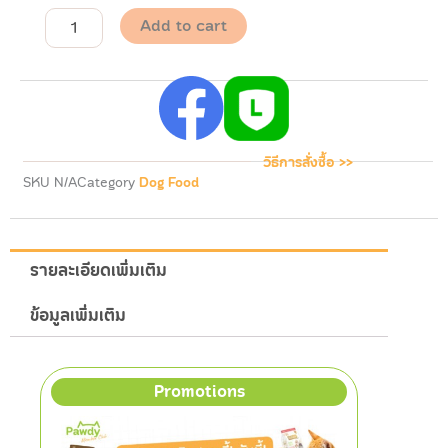
สุนัข
Add to cart
สูตร
สุนัข
สูง
วัย
รส
แกะ
และ
วิธีการสั่งซื้อ >>
ปลา
SKU
N/A
Category
Dog Food
ผสม
เนื้อ
จระเข้
quantity
รายละเอียดเพิ่มเติม
ข้อมูลเพิ่มเติม
Promotions