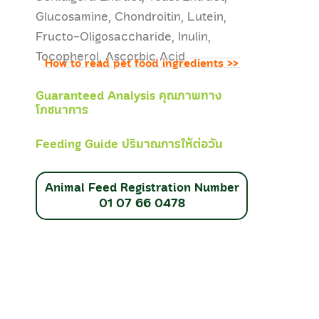
Glucosamine, Chondroitin, Lutein,
Fructo-Oligosaccharide, Inulin,
Tocopherol, Ascorbic Acid
How to read pet food ingredients
>>
Guaranteed Analysis คุณภาพทาง
โภชนาการ
Feeding Guide ปริมาณการให้ต่อวัน
Animal Feed Registration Number
01 07 66 0478