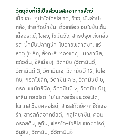
วัตถุดิบที่ใช้เป็นส่วนผสมอาหารสัตว์
เนื้อแกะ, ทูน่าไฮโดรไลเซต, ข้าว, มันสําปะ
หลัง, รําสกัดนํ้ามัน, ถั่วเหลือง อบไขมันเต็ม,
เนื้อจระเข้, ไข่ผง, ไขมันวัว, สารปรุงแต่งกลิ่น
รส, นํ้ามันปลาทูน่า, โบวายพลาสมา, แร่
ธาตุ (เหล็ก, สังกะสี, ทองแดง, แมงกานีส,
ไอโอดีน, ซีลีเนียม), วิตามิน (วิตามินอี,
วิตามินดี 3, วิตามินเอ, วิตามินบี 12, ไบโอ
ติน, กรดโฟลิก, วิตามินเค 3, วิตามินบี 6,
กรดแพนโทธีนิค, วิตามินบี 2, วิตามิน บี1),
โคลีน คลอไรด์, โมโนแคลเซียมฟอสเฟต,
โพแทสเซียมคลอไรด์, สารสกัดยัคคาซิดิเจอ
ร่า, สารสกัดจากยีสต์, กลูโคซามีน, คอน
ดรอยติน, ลูทีน, ฟรุกโต-โอลิโกแซกคาไรด์,
อินูลิน, วิตามิน, อีวิตามินซี