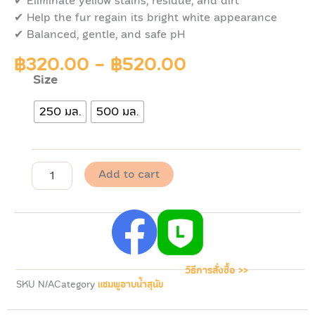
✔
Eliminate yellow stains, residue, and dirt
✔
Help the fur regain its bright white appearance
✔
Balanced, gentle, and safe pH
฿
320.00
-
฿
520.00
Size
Pawdy
Shampoo
250 มล.
500 มล.
EXTRAORDINARY
WHITE
พอ
ดี้
แชมพู
Add to cart
สุนัข
สูตร
ขน
ขาว
quantity
วิธีการสั่งซื้อ >>
SKU
N/A
Category
แชมพูอาบน้ำสุนัข