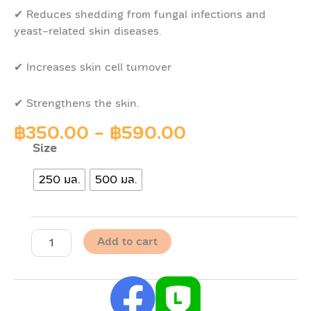
✔ Reduces shedding from fungal infections and
yeast-related skin diseases.
✔ Increases skin cell turnover
✔ Strengthens the skin.
฿
350.00
-
฿
590.00
Size
Pawdy
Shampoo
250 มล.
500 มล.
DERMALAZ
พอ
ดี้
แชมพู
สุนัข
Add to cart
สูตร
ลด
เชื้อ
รา
และ