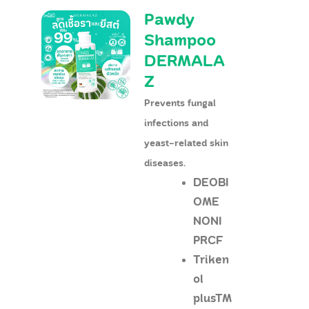
Pawdy
Shampoo
DERMALA
Z
Prevents fungal
infections and
yeast-related skin
diseases.
DEOBI
OME
NONI
PRCF
Triken
ol
plusTM