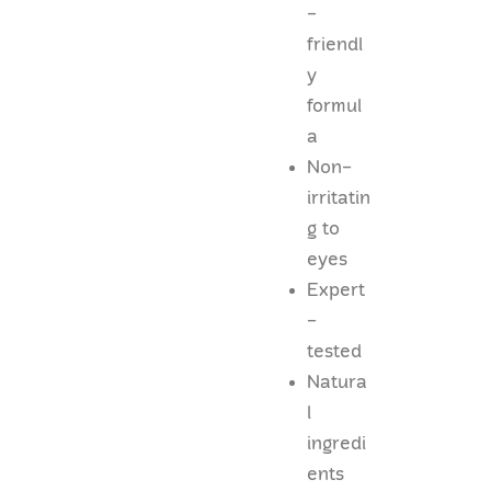
-
friendl
y
formul
a
Non-
irritatin
g to
eyes
Expert
-
tested
Natura
l
ingredi
ents