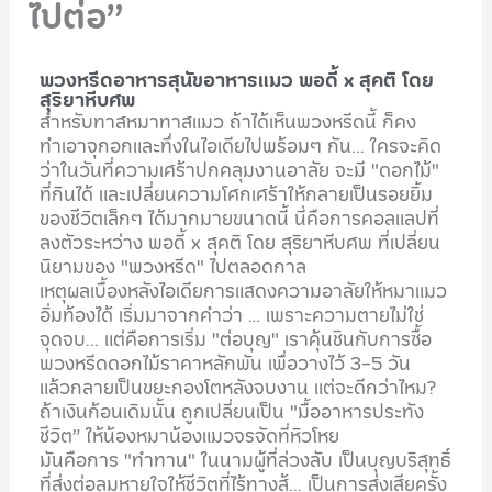
ไปต่อ”
พวงหรีดอาหารสุนัขอาหารแมว พอดี้ x สุคติ โดย
สุริยาหีบศพ
สำหรับทาสหมาทาสแมว ถ้าได้เห็นพวงหรีดนี้ ก็คง
ทำเอาจุกอกและทึ่งในไอเดียไปพร้อมๆ กัน... ใครจะคิด
ว่าในวันที่ความเศร้าปกคลุมงานอาลัย จะมี "ดอกไม้"
ที่กินได้ และเปลี่ยนความโศกเศร้าให้กลายเป็นรอยยิ้ม
ของชีวิตเล็กๆ ได้มากมายขนาดนี้ นี่คือการคอลแลปที่
ลงตัวระหว่าง พอดี้ x สุคติ โดย สุริยาหีบศพ ที่เปลี่ยน
นิยามของ "พวงหรีด" ไปตลอดกาล
เหตุผลเบื้องหลังไอเดียการแสดงความอาลัยให้หมาแมว
อิ่มท้องได้ เริ่มมาจากคำว่า … เพราะความตายไม่ใช่
จุดจบ... แต่คือการเริ่ม "ต่อบุญ" เราคุ้นชินกับการซื้อ
พวงหรีดดอกไม้ราคาหลักพัน เพื่อวางไว้ 3-5 วัน
แล้วกลายเป็นขยะกองโตหลังจบงาน แต่จะดีกว่าไหม?
ถ้าเงินก้อนเดิมนั้น ถูกเปลี่ยนเป็น "มื้ออาหารประทัง
ชีวิต” ให้น้องหมาน้องแมวจรจัดที่หิวโหย
มันคือการ "ทำทาน" ในนามผู้ที่ล่วงลับ เป็นบุญบริสุทธิ์
ที่ส่งต่อลมหายใจให้ชีวิตที่ไร้ทางสู้... เป็นการส่งเสียครั้ง