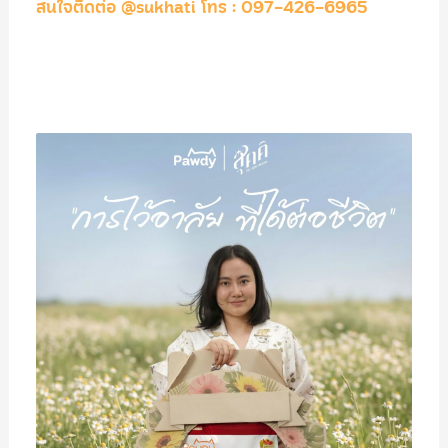
สนใจติดต่อ @sukhati โทร : 097-426-6965