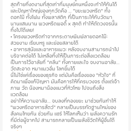
สุดท้ายที่งดงามที่สุดเท่าที่มนุษย์คนหนึ่งจะทำให้กันได้
และปัญหาใหญ่ของทุกวัดคือ … "ขยะพวงหรีด" ทั้ง
ดอกไม้ ทั้งโฟม ทั้งพลาสติก ที่เป็นภาระให้กับวัดมา
นานแสนนาน พวงหรีดพอดี้ x สุคติ ทำให้ตัดวงจรนั้น
ทิ้งไปได้เลย!
• โครงพวงหรีดทำจากกระดาษพิมพ์ลายดอกไม้:
สวยงาม เรียบหรู และย่อยสลายได้
• อาหารสุนัขและอาหารแมว: หลังจบงานสามารถนำไป
บริจาคต่อได้ ไม่เหลือทิ้งให้เป็นภาระต่อสิ่งแวดล้อม
เป็นการไว้อาลัยที่ "คลีน" ทั้งกายและใจ จบงานอาลัย...
วัดสะอาด หมาแมวอิ่ม โลกยิ้มได้
นี่ไม่ใช่แค่เรื่องของธุรกิจ แต่มันคือเรื่องของ "หัวใจ" ที่
คิดมาเพื่อแก้ปัญหา มันคือการให้ที่ครบวงจร ตั้งแต่เจ้า
ภาพ วัด น้องหมาน้องแมวที่หิวโหย ไปจนถึงสิ่ง
แวดล้อม
อย่าให้ความอาลัย... จบลงที่กองขยะ มาช่วยกันทำให้
"พวงหรีดอาหารสัตว์" กลายเป็นบรรทัดฐานใหม่ของ
สังคมไทยกัน ช่วยกัน แชร์ ให้โลกเห็นว่า พลังความรัก
ที่มีต่อผู้จากไป สามารถกลายเป็นพลังชีวิตให้ผู้อื่นได้
จริงๆ