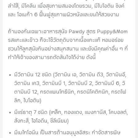
ลำไส้, มีโคลีน เพื่อสุขภาพสมองโดยรวม, มีไบโอติน ซิงค์
และ โอเมก้า 6 ฟื้นฟูสุขภาพผิวหนังและขนให้สวยงาม
ถ้ามองกันเฉพาะอาหารสุนัข Pawdy สูตร Puppy&Mom
รสแกะและข้าว ก็จะใช้วัตถุดิบจากเนื้อแกะแท้ หอมอร่อย
ชวนให้ลูกสุนัขกินอย่างสนุกสนาน และยังมีคุณค่าอื่น ๆ ที่
ทำให้เจ้าของสามารถตัดสินใจได้ง่าย ดังนี้
มีวิตามิน 12 ชนิด (วิตามิน เอ, วิตามิน ดี3, วิตามินอี,
วิตามิน เค3, วิตามินบี 1, วิตามินบี 2, วิตามินบี 6, วิ
ตามินบี 12, กรดแพนโทธีนิก, กรดนิโคติกนิก, กรดโฟ
ลิก, ไบโอติน)
มีแร่ธาตุ 7 ชนิด (เหล็ก, ทองแดง, แมงกานีส, โคบอลต์,
สังกะสี, ไอโอดีน, ซีลีเนียม)
มีเมไทโอนีน เป็นสารต้านอนุมูลอิสระ กำจัดสารพิษ