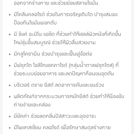
ออกจากร่างกาย และช่วยย่อยสลายไขมัน
มีโคลีนคลอไรด์ ช่วยในการเจริญเติบโต บำรุงสมอง
ป้องกันไขมันพอกตับ
มี ซิงค์ อะมิโน แอซิด ที่ช่วยทำให้เซลล์ผิวหนังที่เกิดขึ้น
ใหม่ชุ่มชื้นสมบูรณ์ ช่วยให้ผิวลื่นสวยงาม
มีกลูโคซามีน ช่วยบำรุงและฟื้นฟูข้อต่อ
มีฟรุกโต โอลิโกแซคคาไรด์ (กลุ่มน้ำตาลฟรุกโตส) ที่
ช่วยระบบย่อยอาหาร และลดปัญหาก้อนขนอุดตัน
บริเวอร์ ดราย ยีสต์ ลดอาการคันและขนร่วง
ผลิตภัณฑ์จากกระบวนการหมักยีสต์ ช่วยทำให้น้องขับ
ถ่ายง่ายและคล่อง
มียัคค่า ช่วยลดกลิ่นปัสสาวะและอุจจาระ
มีโพแทสเซียม คลอไรด์ เพื่อรักษาสมดุลร่างกาย