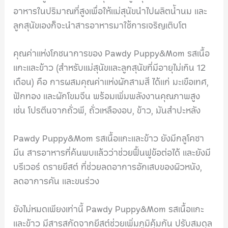
อาหารในปริมาณที่สูงเพื่อให้แม่สุนัขนำไปผลิตน้ำนม และ
ลูกสุนัขเองก็จะนำสารอาหารมาใช้การเจริญเติบโต
คุณค่าแห่งโภชนาการของ Pawdy Puppy&Mom รสเนื้อ
แกะและข้าว (สำหรับแม่สุนัขและลูกสุนัขที่มีอายุไม่เกิน 12
เดือน) คือ การผสมคุณค่าแห่งผักสามสี ได้แก่ มะเขือเทศ,
ฟักทอง และผักโขมจีน พร้อมเพิ่มพลังงานคุณภาพสูง
เช่น โปรตีนจากถั่วพี, ถั่วเหลืองอบ, ข้าว, มันสำปะหลัง
Pawdy Puppy&Mom รสเนื้อแกะและข้าว ยังมีกลูโคซา
มีน สารอาหารที่ค้นพบแล้วว่าช่วยฟื้นฟูข้อต่อได้ และยังมี
บรีเวอร์ ดรายยีสต์ ที่ช่วยลดอาการอักเสบของผิวหนัง,
ลดอาการคัน และขนร่วง
ยังไม่หมดเพียงเท่านี้ Pawdy Puppy&Mom รสเนื้อแกะ
และข้าว มีสารสกัดจากยีสต์ช่วยเพิ่มภูมิคุ้มกัน ปรับสมดุล