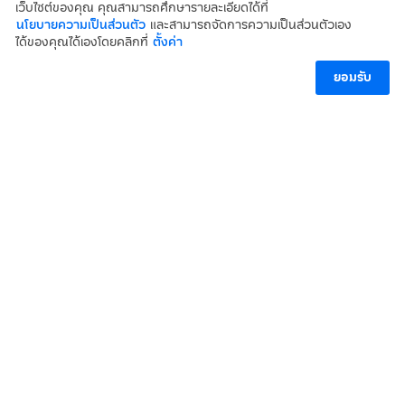
เว็บไซต์ของคุณ คุณสามารถศึกษารายละเอียดได้ที่
นโยบายความเป็นส่วนตัว
และสามารถจัดการความเป็นส่วนตัวเอง
ได้ของคุณได้เองโดยคลิกที่
ตั้งค่า
02-096-3298
ยอมรับ
บริษัท พอดี้ อินโนเวชั่น จำกัด
63/156 หมู่ 12ตำบลบางแม่นาง อำเภอบางใหญ่ จังหวัด
นนทบุรี 11140
Copyright2024© Pawdy Innovation CO.,LTD.
นโยบายความเป็นส่วนตัว
ความยินยอมการใช้ข้อมูลส่วนบุคคล
ข้อกำหนดและเงื่อนไข
คำถามที่พบบ่อย